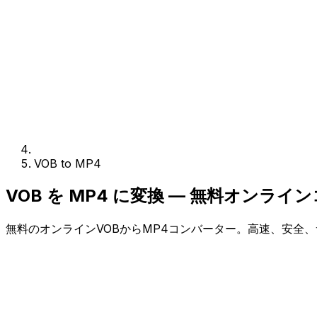
VOB to MP4
VOB を MP4 に変換 — 無料オンラ
無料のオンラインVOBからMP4コンバーター。高速、安全