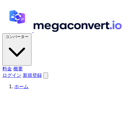
コンバーター
料金
概要
ログイン
新規登録
ホーム