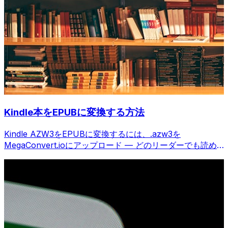
Kindle本をEPUBに変換する方法
Kindle AZW3をEPUBに変換するには、.azw3を
MegaConvert.ioにアップロード — どのリーダーでも読め
る、無料。