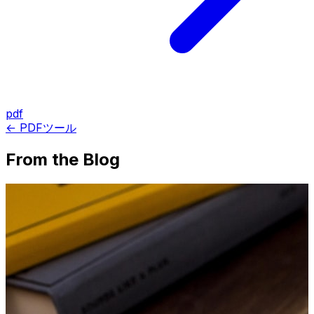
pdf
← PDFツール
From the Blog