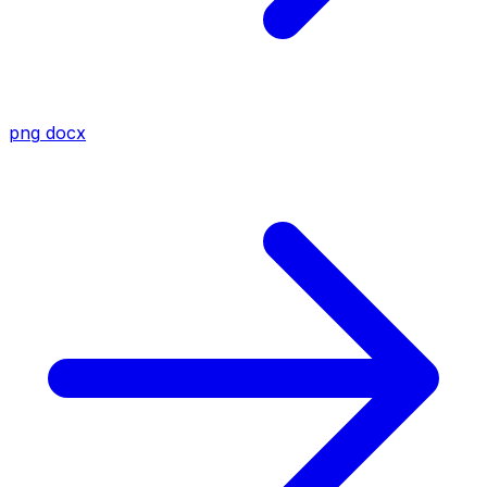
png
docx