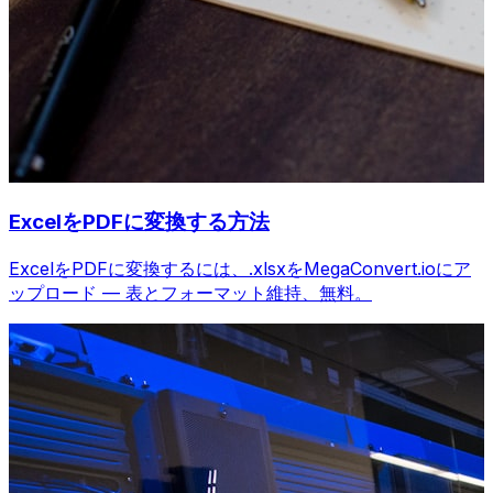
ExcelをPDFに変換する方法
ExcelをPDFに変換するには、.xlsxをMegaConvert.ioにア
ップロード — 表とフォーマット維持、無料。