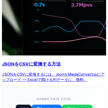
JSONをCSVに変換する方法
JSONをCSVに変換するには、.jsonをMegaConvert.ioにア
ップロード — Excelで開ける列データに、無料。
SHARE THIS TOOL