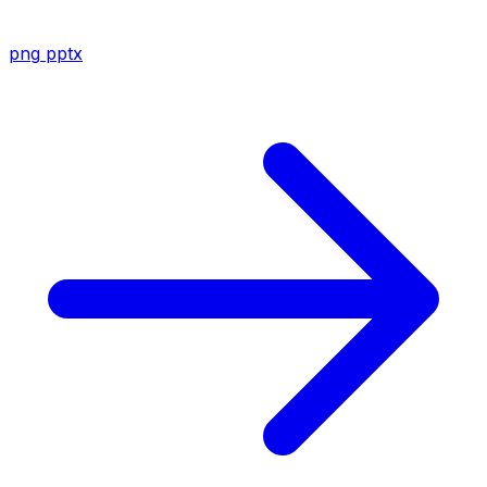
png
pptx