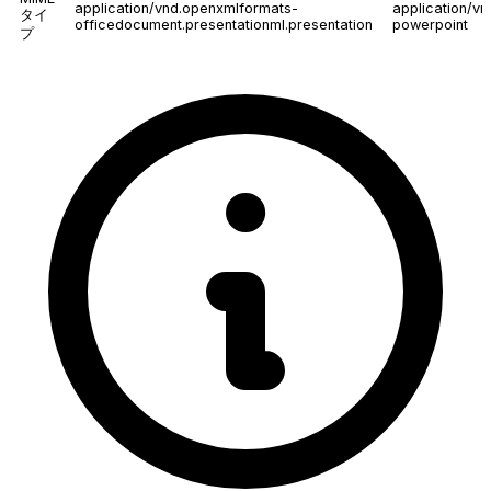
application/vnd.openxmlformats-
application/vn
タイ
officedocument.presentationml.presentation
powerpoint
プ