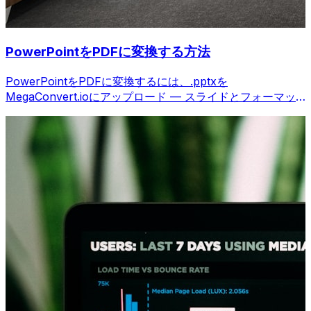
PowerPointをPDFに変換する方法
PowerPointをPDFに変換するには、.pptxを
MegaConvert.ioにアップロード — スライドとフォーマッ
ト維持、無料。