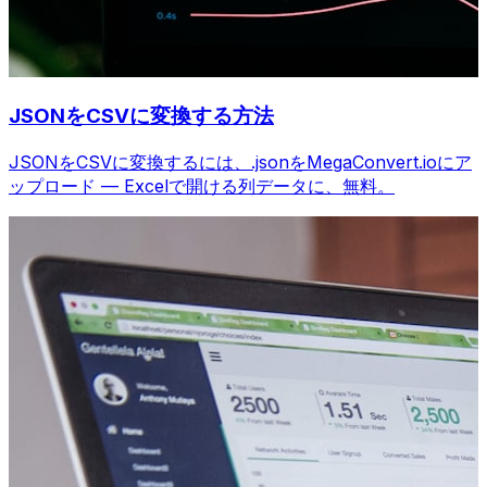
JSONをCSVに変換する方法
JSONをCSVに変換するには、.jsonをMegaConvert.ioにア
ップロード — Excelで開ける列データに、無料。