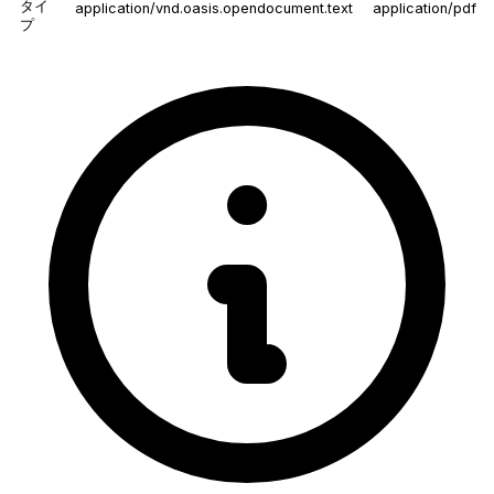
タイ
application/vnd.oasis.opendocument.text
application/pdf
プ