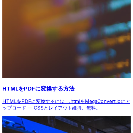
HTMLをPDFに変換する方法
HTMLをPDFに変換するには、.htmlをMegaConvert.ioにア
ップロード — CSSとレイアウト維持、無料。