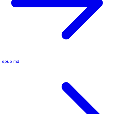
epub
md