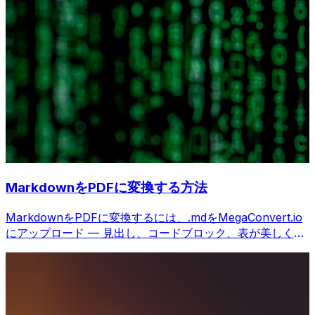
MarkdownをPDFに変換する方法
MarkdownをPDFに変換するには、.mdをMegaConvert.io
にアップロード — 見出し、コードブロック、表が美しくレ
ンダリング、無料。