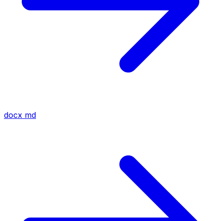
docx
md