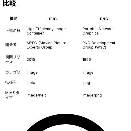
比較
機能
HEIC
PNG
High Efficiency Image
Portable Network
正式名称
Container
Graphics
MPEG (Moving Picture
PNG Development
開発者
Experts Group)
Group (W3C)
初回リリ
2015
1996
ース
カテゴリ
Image
Image
拡張子
.heic
.png
MIME タ
image/heic
image/png
イプ