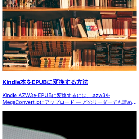
Kindle本をEPUBに変換する方法
Kindle AZW3をEPUBに変換するには、.azw3を
MegaConvert.ioにアップロード — どのリーダーでも読め
る、無料。