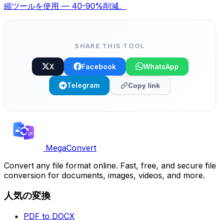
縮ツールを使用 — 40-90%削減。
SHARE THIS TOOL
X
Facebook
WhatsApp
Telegram
Copy link
MegaConvert
Convert any file format online. Fast, free, and secure file
conversion for documents, images, videos, and more.
人気の変換
PDF to DOCX