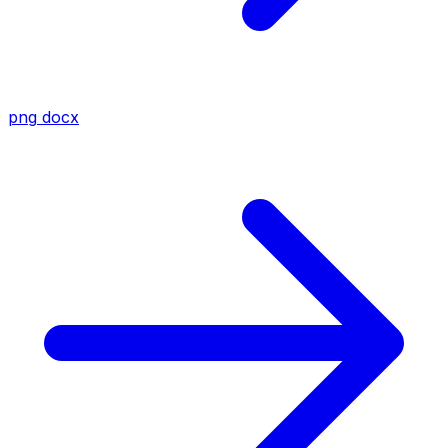
png
docx