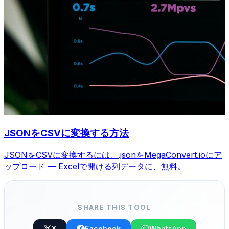
JSONをCSVに変換する方法
JSONをCSVに変換するには、.jsonをMegaConvert.ioにア
ップロード — Excelで開ける列データに、無料。
SHARE THIS TOOL
X
Facebook
WhatsApp