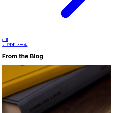
pdf
← PDFツール
From the Blog