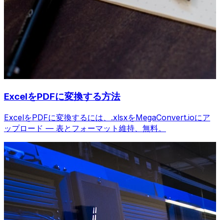
ExcelをPDFに変換する方法
ExcelをPDFに変換するには、.xlsxをMegaConvert.ioにア
ップロード — 表とフォーマット維持、無料。