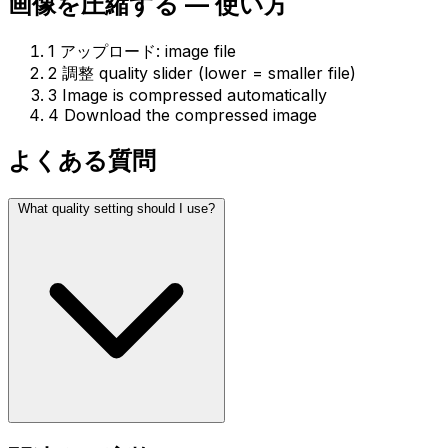
画像を圧縮する — 使い方
1
アップロード: image file
2
調整 quality slider (lower = smaller file)
3
Image is compressed automatically
4
Download the compressed image
よくある質問
What quality setting should I use?