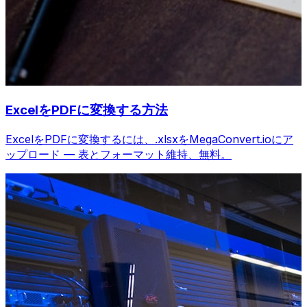
ExcelをPDFに変換する方法
ExcelをPDFに変換するには、.xlsxをMegaConvert.ioにア
ップロード — 表とフォーマット維持、無料。