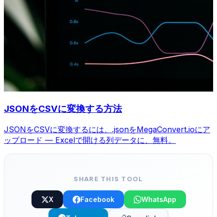
JSONをCSVに変換する方法
JSONをCSVに変換するには、.jsonをMegaConvert.ioにア
ップロード — Excelで開ける列データに、無料。
SHARE THIS TOOL
X
Facebook
WhatsApp