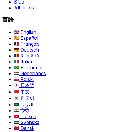
Blog
All Tools
言語
English
Español
Français
Deutsch
Română
Italiano
Português
Nederlands
Polski
日本語
中文
한국어
العربية
हिन्दी
Türkçe
Svenska
Dansk