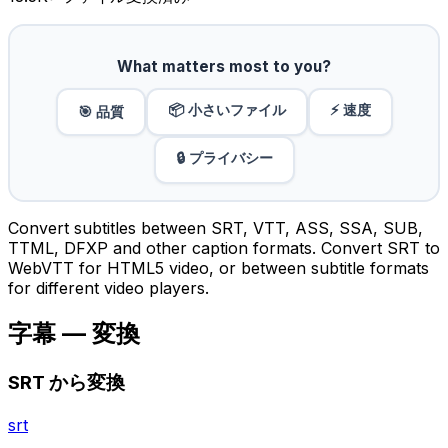
What matters most to you?
📦 小さいファイル
⚡ 速度
🎯 品質
🔒 プライバシー
Convert subtitles between SRT, VTT, ASS, SSA, SUB,
TTML, DFXP and other caption formats. Convert SRT to
WebVTT for HTML5 video, or between subtitle formats
for different video players.
字幕 — 変換
SRT から変換
srt