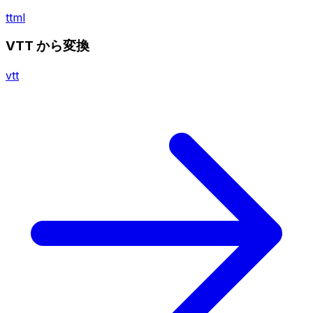
ttml
VTT から変換
vtt