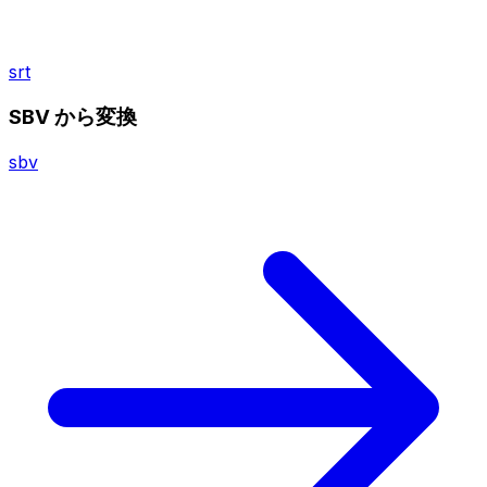
srt
SBV から変換
sbv