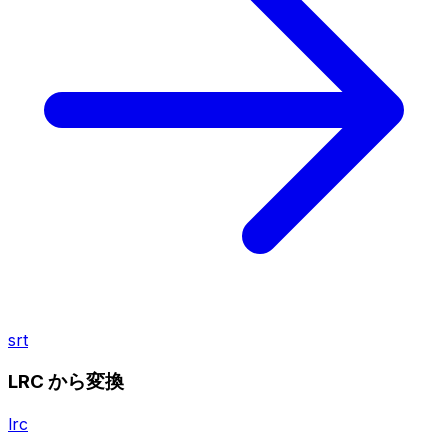
srt
LRC から変換
lrc