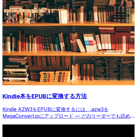
Kindle本をEPUBに変換する方法
Kindle AZW3をEPUBに変換するには、.azw3を
MegaConvert.ioにアップロード — どのリーダーでも読め
る、無料。