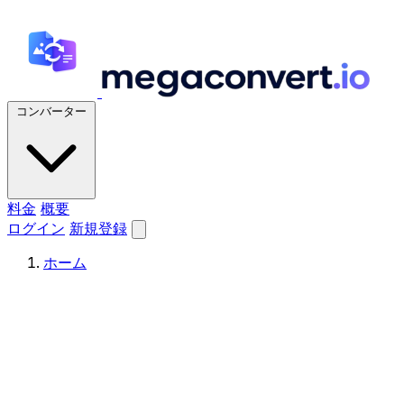
コンバーター
料金
概要
ログイン
新規登録
ホーム