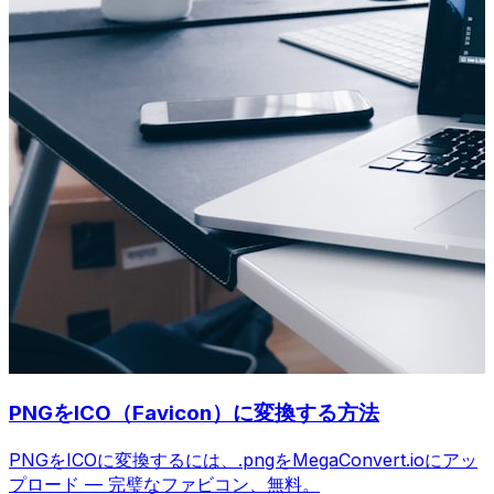
PNGをICO（Favicon）に変換する方法
PNGをICOに変換するには、.pngをMegaConvert.ioにアッ
プロード — 完璧なファビコン、無料。