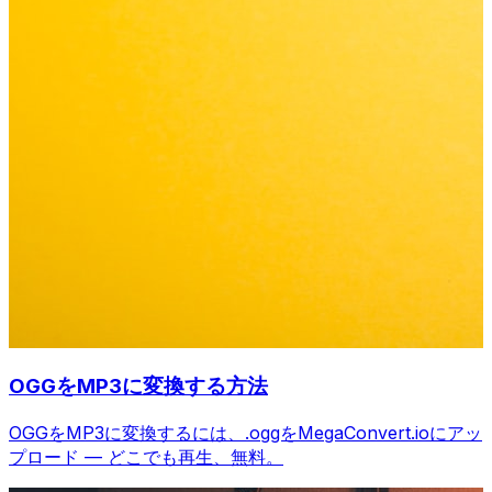
OGGをMP3に変換する方法
OGGをMP3に変換するには、.oggをMegaConvert.ioにアッ
プロード — どこでも再生、無料。