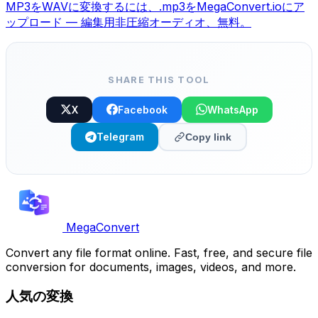
MP3をWAVに変換するには、.mp3をMegaConvert.ioにア
ップロード — 編集用非圧縮オーディオ、無料。
SHARE THIS TOOL
X
Facebook
WhatsApp
Telegram
Copy link
MegaConvert
Convert any file format online. Fast, free, and secure file
conversion for documents, images, videos, and more.
人気の変換