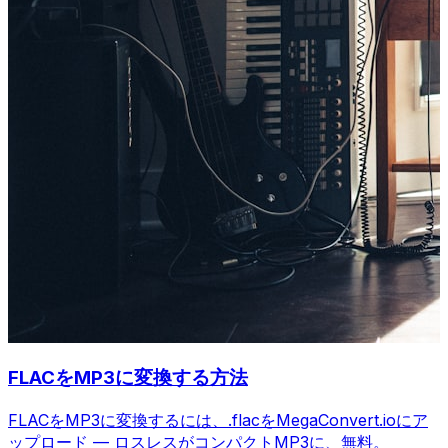
FLACをMP3に変換する方法
FLACをMP3に変換するには、.flacをMegaConvert.ioにア
ップロード — ロスレスがコンパクトMP3に、無料。