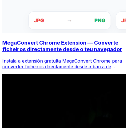
MegaConvert Chrome Extension — Converte
ficheiros directamente desde o teu navegador
Instala a extensión gratuíta MegaConvert Chrome para
converter ficheiros directamente desde a barra de
ferramentas do teu navegador. Fai clic co botón dereito
en calquera ficheiro para converter, accede a todas as
ferramentas ao instante desde Chrome.