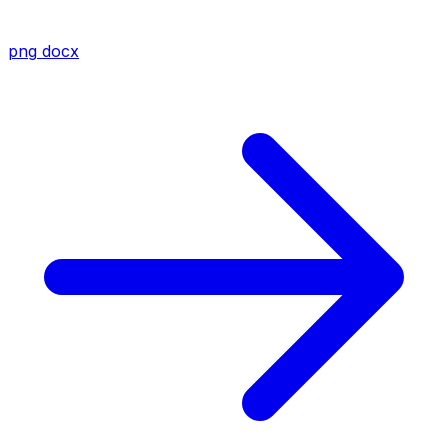
png
docx