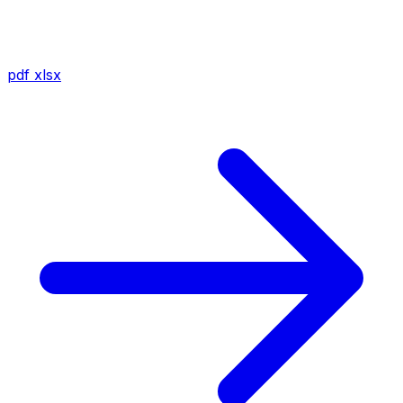
pdf
xlsx