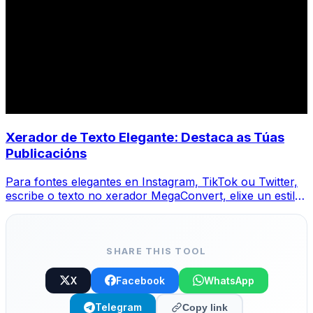
Xerador de Texto Elegante: Destaca as Túas
Publicacións
Para fontes elegantes en Instagram, TikTok ou Twitter,
escribe o texto no xerador MegaConvert, elixe un estilo
e copia-pega.
SHARE THIS TOOL
X
Facebook
WhatsApp
Telegram
Copy link