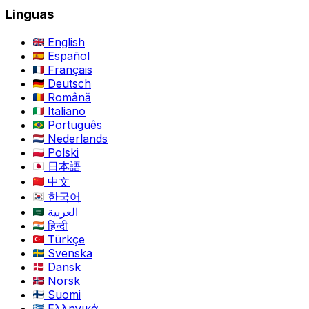
Linguas
English
Español
Français
Deutsch
Română
Italiano
Português
Nederlands
Polski
日本語
中文
한국어
العربية
हिन्दी
Türkçe
Svenska
Dansk
Norsk
Suomi
Ελληνικά