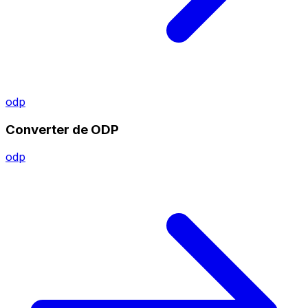
odp
Converter de ODP
odp