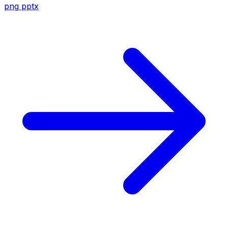
png
pptx