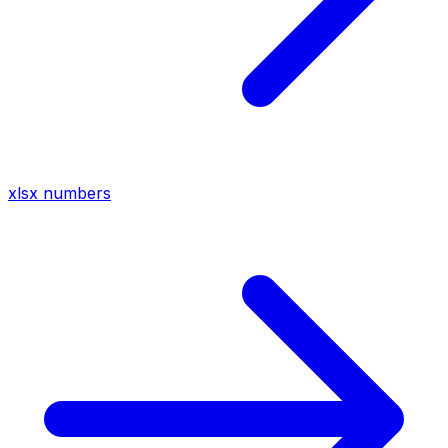
xlsx
numbers