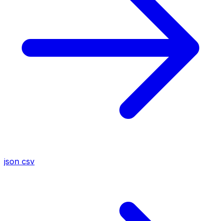
json
csv