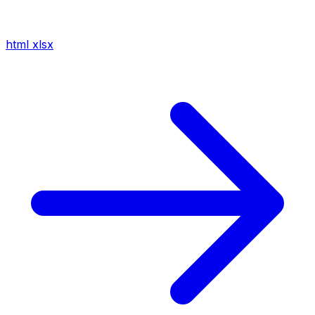
html
xlsx