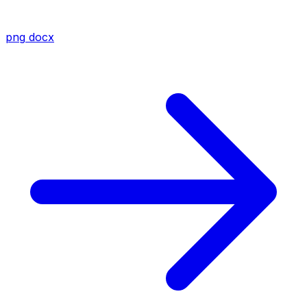
png
docx