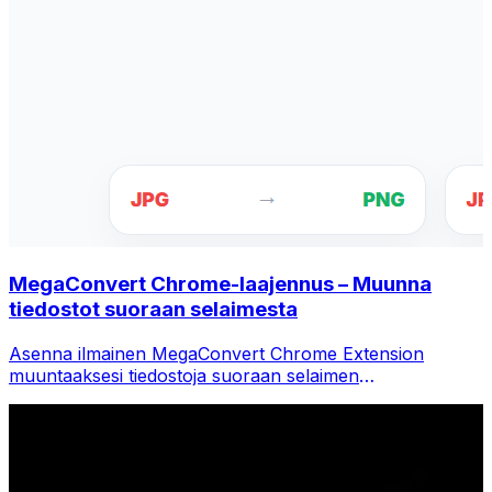
MegaConvert Chrome-laajennus – Muunna
tiedostot suoraan selaimesta
Asenna ilmainen MegaConvert Chrome Extension
muuntaaksesi tiedostoja suoraan selaimen
työkalupalkista. Napsauta hiiren kakkospainikkeella mitä
tahansa tiedostoa muuntaaksesi ja käytä kaikkia
työkaluja välittömästi Chromesta.