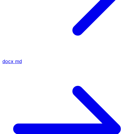
docx
md