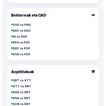
✒️
Bektoreak eta CAD
SVG ra PNG
DXF ra SVG
AI ra SVG
EPS ra PDF
DXF ra PDF
SVG ra PDF
Azpitituluak
💬
SRT ra VTT
VTT ra SRT
ASS ra SRT
SSA ra SRT
SUB ra SRT