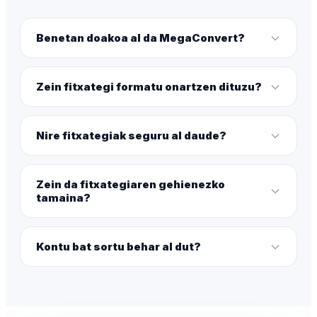
Benetan doakoa al da MegaConvert?
Zein fitxategi formatu onartzen dituzu?
Nire fitxategiak seguru al daude?
Zein da fitxategiaren gehienezko
tamaina?
Kontu bat sortu behar al dut?