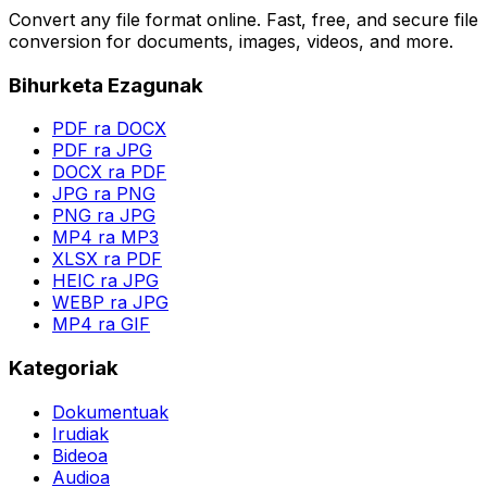
Convert any file format online. Fast, free, and secure file
conversion for documents, images, videos, and more.
Bihurketa Ezagunak
PDF ra DOCX
PDF ra JPG
DOCX ra PDF
JPG ra PNG
PNG ra JPG
MP4 ra MP3
XLSX ra PDF
HEIC ra JPG
WEBP ra JPG
MP4 ra GIF
Kategoriak
Dokumentuak
Irudiak
Bideoa
Audioa