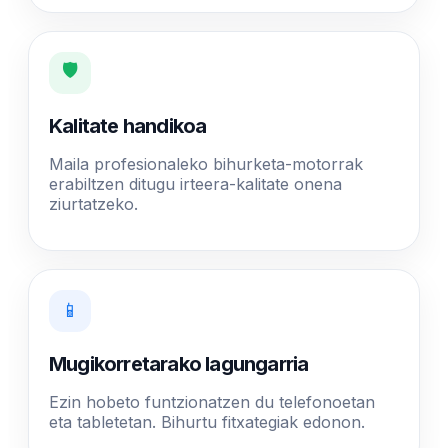
🛡️
Kalitate handikoa
Maila profesionaleko bihurketa-motorrak
erabiltzen ditugu irteera-kalitate onena
ziurtatzeko.
📱
Mugikorretarako lagungarria
Ezin hobeto funtzionatzen du telefonoetan
eta tabletetan. Bihurtu fitxategiak edonon.