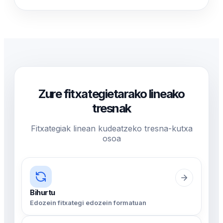
Zure fitxategietarako lineako
tresnak
Fitxategiak linean kudeatzeko tresna-kutxa
osoa
Bihurtu
Edozein fitxategi edozein formatuan