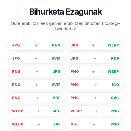
Bihurketa Ezagunak
Gure erabiltzaileek gehien erabiltzen dituzten fitxategi-
bihurketak
JPG
→
PNG
JPG
→
WEBP
JPG
→
AVIF
JPG
→
PDF
PNG
→
JPG
PNG
→
WEBP
PNG
→
AVIF
PNG
→
ICO
PNG
→
PDF
PNG
→
SVG
WEBP
→
JPG
WEBP
→
PNG
WEBP
→
GIF
GIF
→
PNG