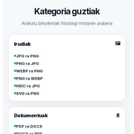
Kategoria guztiak
Arakatu bihurketak fitxategi motaren arabera
🖼️
Irudiak
JPG ra PNG
PNG ra JPG
WEBP ra PNG
PNG ra WEBP
HEIC ra JPG
SVG ra PNG
Dokumentuak
📄
PDF ra DOCX
DOCX ra PDF