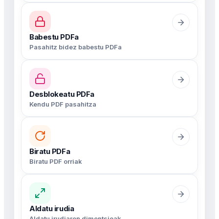
Babestu PDFa
Pasahitz bidez babestu PDFa
Desblokeatu PDFa
Kendu PDF pasahitza
Biratu PDFa
Biratu PDF orriak
Aldatu irudia
Aldatu irudiaren dimentsioak