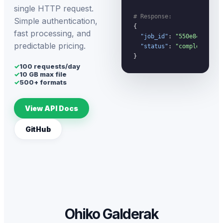
single HTTP request.
# Response:
Simple authentication,
{

fast processing, and
"job_id"
: 
"550e8400-...
predictable pricing.
"status"
: 
"completed"
}
✓
100 requests/day
✓
10 GB max file
✓
500+ formats
View API Docs
GitHub
Ohiko Galderak