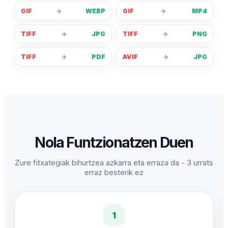
GIF
→
WEBP
GIF
→
MP4
TIFF
→
JPG
TIFF
→
PNG
TIFF
→
PDF
AVIF
→
JPG
Nola Funtzionatzen Duen
Zure fitxategiak bihurtzea azkarra eta erraza da - 3 urrats
erraz besterik ez
1