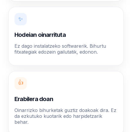
✨
Hodeian oinarrituta
Ez dago instalatzeko softwarerik. Bihurtu
fitxategiak edozein gailutatik, edonon.
👍
Erabilera doan
Oinarrizko bihurketak guztiz doakoak dira. Ez
da ezkutuko kuotarik edo harpidetzarik
behar.