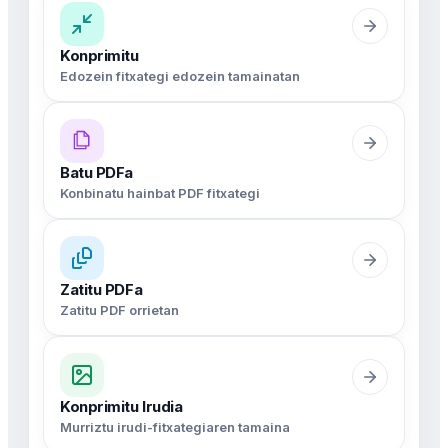
Konprimitu
Edozein fitxategi edozein tamainatan
Batu PDFa
Konbinatu hainbat PDF fitxategi
Zatitu PDFa
Zatitu PDF orrietan
Konprimitu Irudia
Murriztu irudi-fitxategiaren tamaina