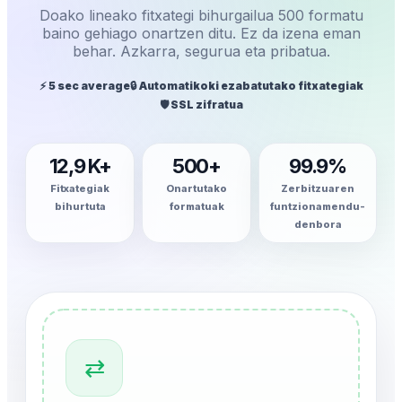
Doako lineako fitxategi bihurgailua 500 formatu
baino gehiago onartzen ditu. Ez da izena eman
behar. Azkarra, segurua eta pribatua.
⚡ 5 sec average
🔒 Automatikoki ezabatutako fitxategiak
🛡️ SSL zifratua
12,9 K+
500+
99.9%
Fitxategiak
Onartutako
Zerbitzuaren
bihurtuta
formatuak
funtzionamendu-
denbora
⇄