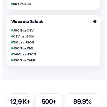
SRT ra ASS
🌐
Weba eta Datuak
JSON ra CSV
CSV ra JSON
XML ra JSON
JSON ra XML
YAML ra JSON
JSON ra YAML
12,9 K+
500+
99.9%