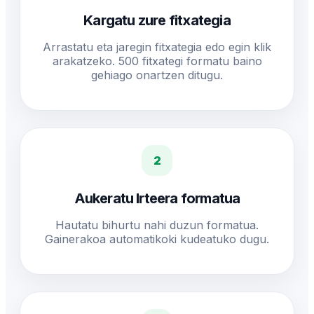
Kargatu zure fitxategia
Arrastatu eta jaregin fitxategia edo egin klik
arakatzeko. 500 fitxategi formatu baino
gehiago onartzen ditugu.
2
Aukeratu Irteera formatua
Hautatu bihurtu nahi duzun formatua.
Gainerakoa automatikoki kudeatuko dugu.