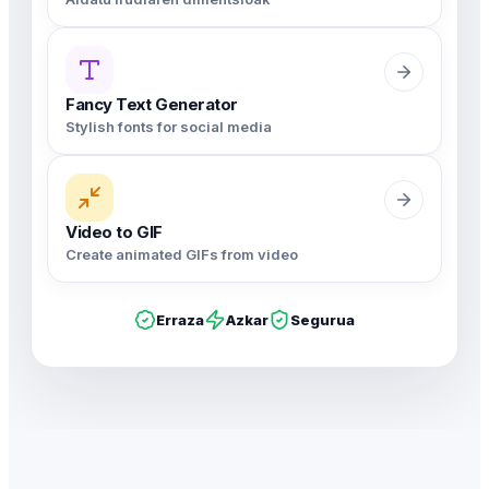
Fancy Text Generator
Stylish fonts for social media
Video to GIF
Create animated GIFs from video
Erraza
Azkar
Segurua