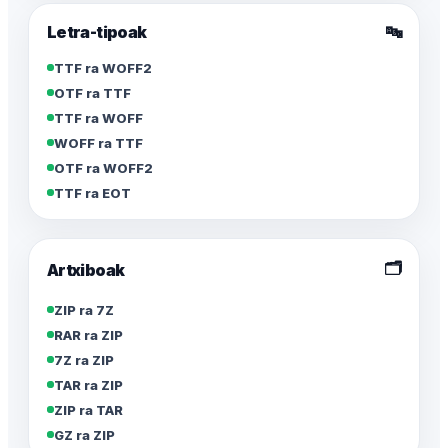
Letra-tipoak
🔤
TTF ra WOFF2
OTF ra TTF
TTF ra WOFF
WOFF ra TTF
OTF ra WOFF2
TTF ra EOT
🗂️
Artxiboak
ZIP ra 7Z
RAR ra ZIP
7Z ra ZIP
TAR ra ZIP
ZIP ra TAR
GZ ra ZIP