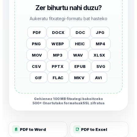
Zer bihurtu nahi duzu?
Aukeratu fitxategi-formatu bat hasteko
PDF
DOCX
DOC
JPG
PNG
WEBP
HEIC
MP4
MOV
MP3
WAV
XLSX
CSV
PPTX
EPUB
SVG
GIF
FLAC
MKV
AVI
Gehienez 100 MB fitxategi bakoitzeko
500+ Onartutako formatuak
SSL zifratua
📄
PDF to Word
📑
PDF to Excel