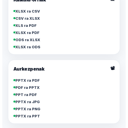
XLSX ra CSV
CSV ra XLSX
XLS ra PDF
XLSX ra PDF
ODS ra XLSX
XLSX ra ODS
📽️
Aurkezpenak
PPTX ra PDF
PDF ra PPTX
PPT ra PDF
PPTX ra JPG
PPTX ra PNG
PPTX ra PPT