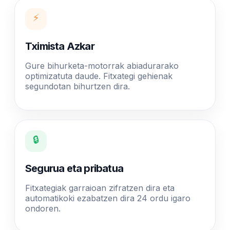
⚡
Tximista Azkar
Gure bihurketa-motorrak abiadurarako
optimizatuta daude. Fitxategi gehienak
segundotan bihurtzen dira.
🔒
Segurua eta pribatua
Fitxategiak garraioan zifratzen dira eta
automatikoki ezabatzen dira 24 ordu igaro
ondoren.