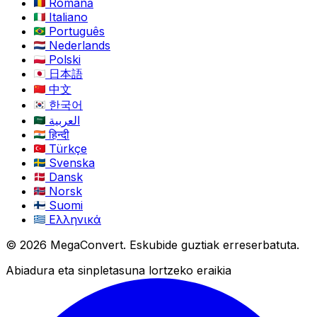
Română
Italiano
Português
Nederlands
Polski
日本語
中文
한국어
العربية
हिन्दी
Türkçe
Svenska
Dansk
Norsk
Suomi
Ελληνικά
© 2026 MegaConvert. Eskubide guztiak erreserbatuta.
Abiadura eta sinpletasuna lortzeko eraikia