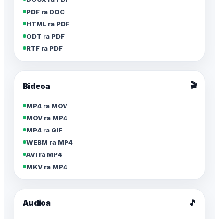
PDF ra DOC
HTML ra PDF
ODT ra PDF
RTF ra PDF
🎬
Bideoa
MP4 ra MOV
MOV ra MP4
MP4 ra GIF
WEBM ra MP4
AVI ra MP4
MKV ra MP4
Audioa
🎵