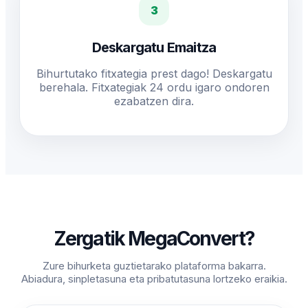
3
Deskargatu Emaitza
Bihurtutako fitxategia prest dago! Deskargatu
berehala. Fitxategiak 24 ordu igaro ondoren
ezabatzen dira.
Zergatik MegaConvert?
Zure bihurketa guztietarako plataforma bakarra.
Abiadura, sinpletasuna eta pribatutasuna lortzeko eraikia.