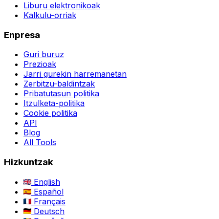
Liburu elektronikoak
Kalkulu-orriak
Enpresa
Guri buruz
Prezioak
Jarri gurekin harremanetan
Zerbitzu-baldintzak
Pribatutasun politika
Itzulketa-politika
Cookie politika
API
Blog
All Tools
Hizkuntzak
English
Español
Français
Deutsch