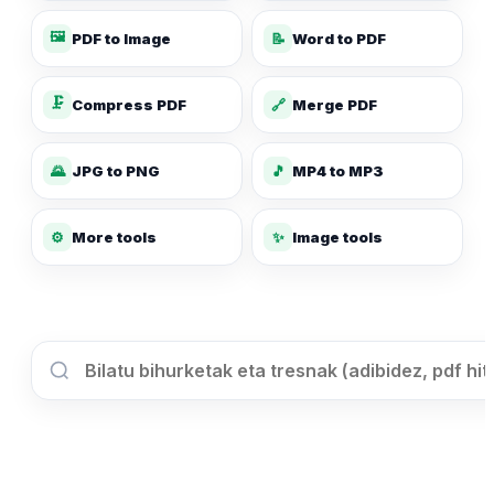
🖼️
PDF to Image
📝
Word to PDF
🗜️
Compress PDF
🔗
Merge PDF
🌄
JPG to PNG
🎵
MP4 to MP3
✨
⚙️
More tools
Image tools