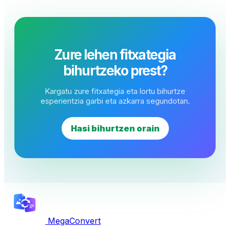
Zure lehen fitxategia
bihurtzeko prest?
Kargatu zure fitxategia eta lortu bihurtze
esperientzia garbi eta azkarra segundotan.
Hasi bihurtzen orain
MegaConvert