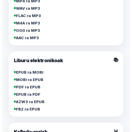
MP4 ra MP3
WAV ra MP3
FLAC ra MP3
M4A ra MP3
OGG ra MP3
AAC ra MP3
📚
Liburu elektronikoak
EPUB ra MOBI
MOBI ra EPUB
PDF ra EPUB
EPUB ra PDF
AZW3 ra EPUB
FB2 ra EPUB
📊
Kalkulu-orriak