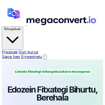
Bihurgailuak
Prezioak
Guri buruz
Saioa hasi
Erregistratu
Lineako fitxategi-bihurgailu azkarra eta segurua
Edozein Fitxategi Bihurtu,
Berehala