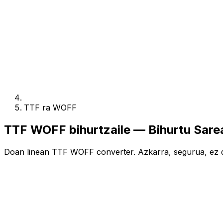
TTF ra WOFF
TTF WOFF bihurtzaile — Bihurtu Sar
Doan linean TTF WOFF converter. Azkarra, segurua, ez d