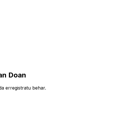
ean Doan
a erregistratu behar.