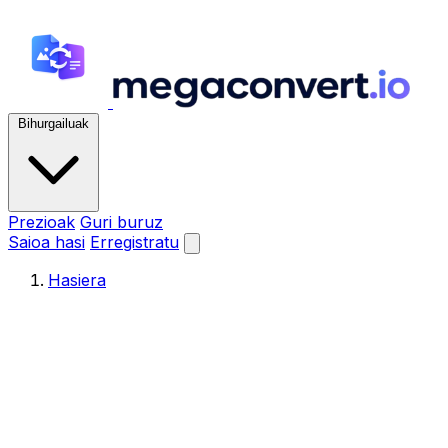
Bihurgailuak
Prezioak
Guri buruz
Saioa hasi
Erregistratu
Hasiera