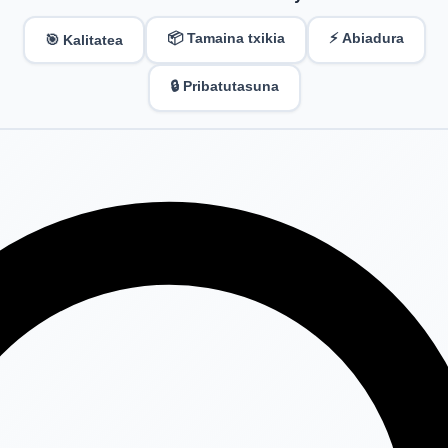
📦 Tamaina txikia
⚡ Abiadura
🎯 Kalitatea
🔒 Pribatutasuna