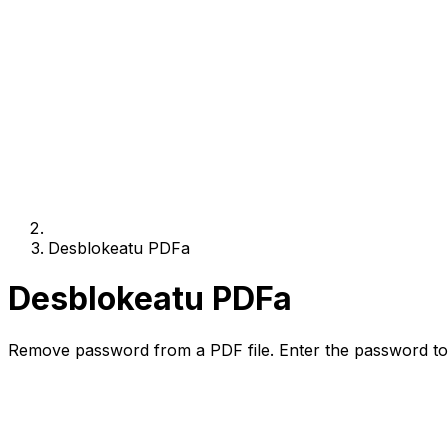
Desblokeatu PDFa
Desblokeatu PDFa
Remove password from a PDF file. Enter the password to 