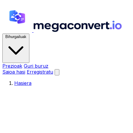
Bihurgailuak
Prezioak
Guri buruz
Saioa hasi
Erregistratu
Hasiera