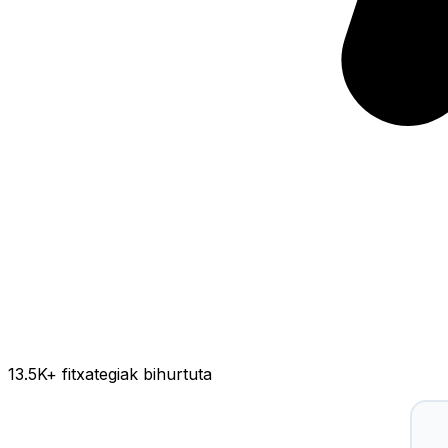
13.5K
+ fitxategiak bihurtuta