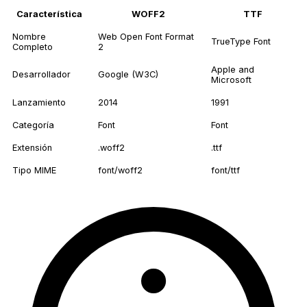
Característica
WOFF2
TTF
Nombre
Web Open Font Format
TrueType Font
Completo
2
Apple and
Desarrollador
Google (W3C)
Microsoft
Lanzamiento
2014
1991
Categoría
Font
Font
Extensión
.woff2
.ttf
Tipo MIME
font/woff2
font/ttf