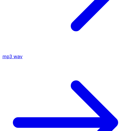
mp3
wav