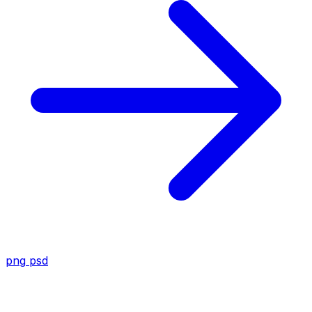
png
psd