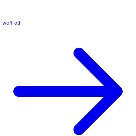
woff
otf