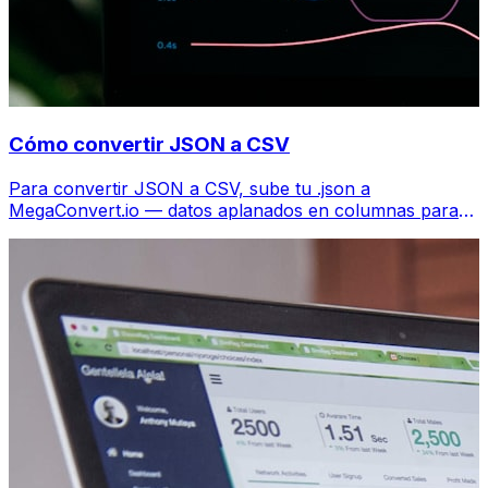
Cómo convertir JSON a CSV
Para convertir JSON a CSV, sube tu .json a
MegaConvert.io — datos aplanados en columnas para
Excel, gratis, sin código.