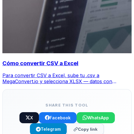
Cómo convertir CSV a Excel
Para convertir CSV a Excel, sube tu .csv a
MegaConvert.io y selecciona XLSX — datos con
columnas preservadas, gratis.
SHARE THIS TOOL
X
Facebook
WhatsApp
Telegram
Copy link