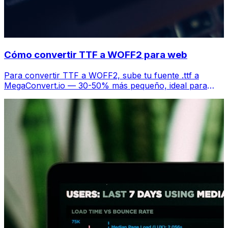
Cómo convertir TTF a WOFF2 para web
Para convertir TTF a WOFF2, sube tu fuente .ttf a
MegaConvert.io — 30-50% más pequeño, ideal para
rendimiento web, gratis.