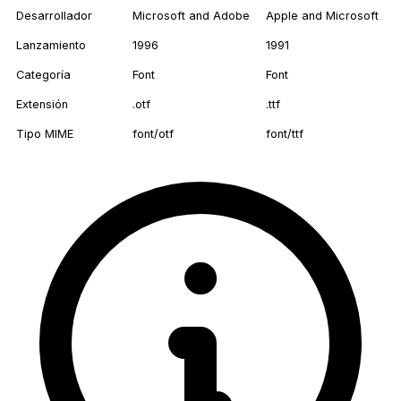
Desarrollador
Microsoft and Adobe
Apple and Microsoft
Lanzamiento
1996
1991
Categoría
Font
Font
Extensión
.otf
.ttf
Tipo MIME
font/otf
font/ttf