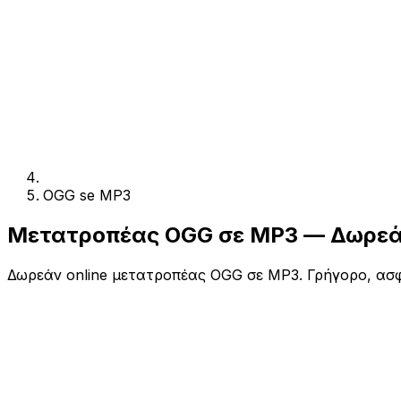
OGG se MP3
Μετατροπέας OGG σε MP3 — Δωρεάν
Δωρεάν online μετατροπέας OGG σε MP3. Γρήγορο, ασφ