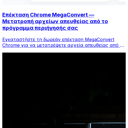
Επέκταση Chrome MegaConvert —
Μετατροπή αρχείων απευθείας από το
πρόγραμμα περιήγησής σας
Εγκαταστήστε τη δωρεάν επέκταση MegaConvert
Chrome για να μετατρέψετε αρχεία απευθείας από τη
γραμμή εργαλείων του προγράμματος περιήγησής
σας. Κάντε δεξί κλικ σε οποιοδήποτε αρχείο για
μετατροπή, αποκτήστε πρόσβαση σε όλα τα εργαλεία
αμέσως από το Chrome.