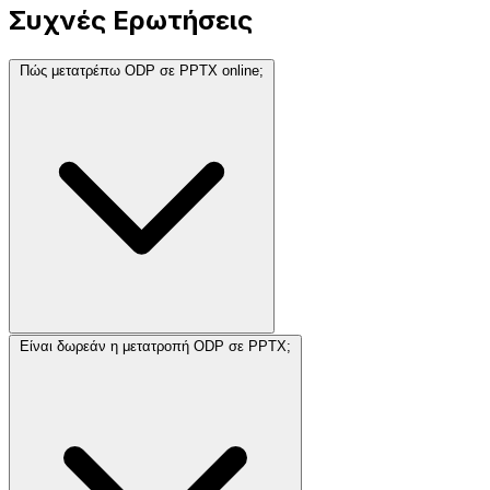
Συχνές Ερωτήσεις
Πώς μετατρέπω ODP σε PPTX online;
Είναι δωρεάν η μετατροπή ODP σε PPTX;