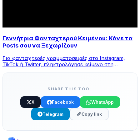
Γεννήτρια Φανταχτερού Κειμένου: Κάνε τα
Posts σου να Ξεχωρίζουν
Για φανταχτερές γραμματοσειρές στο Instagram,
TikTok ή Twitter, πληκτρολόγησε κείμενο στη
γεννήτρια MegaConvert, διάλεξε στυλ και αντέγραψε.
SHARE THIS TOOL
X
Facebook
WhatsApp
Telegram
Copy link