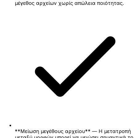
μέγεθος αρχείων χωρίς απώλεια ποιότητας.
**Μείωση μεγέθους αρχείου** — Η μετατροπή
μεταξύ μορφών μπορεί να μειώσει σημαντικά το