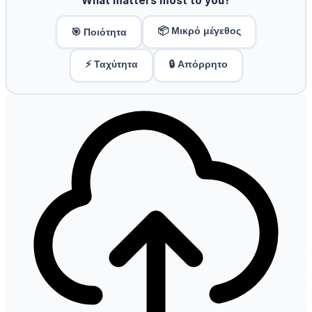
What matters most to you?
📦 Μικρό μέγεθος
🎯 Ποιότητα
⚡ Ταχύτητα
🔒 Απόρρητο