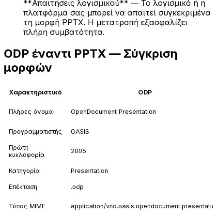
**Απαιτήσεις λογισμικού** — Το λογισμικό ή η
πλατφόρμα σας μπορεί να απαιτεί συγκεκριμένα
τη μορφή PPTX. Η μετατροπή εξασφαλίζει
πλήρη συμβατότητα.
ODP έναντι PPTX — Σύγκριση
μορφών
Χαρακτηριστικό
ODP
Πλήρες όνομα
OpenDocument Presentation
Προγραμματιστής
OASIS
Πρώτη
2005
κυκλοφορία
Κατηγορία
Presentation
Επέκταση
.odp
Τύπος MIME
application/vnd.oasis.opendocument.presentatio