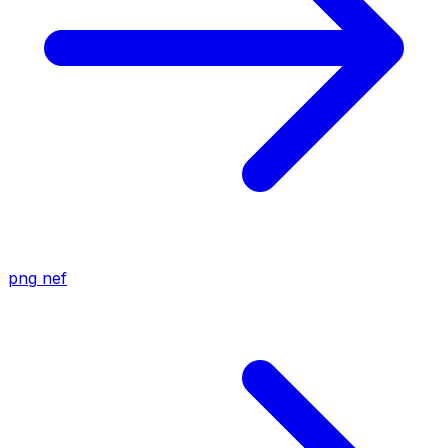
png
nef