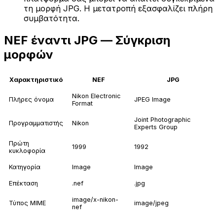
τη μορφή JPG. Η μετατροπή εξασφαλίζει πλήρη
συμβατότητα.
NEF έναντι JPG — Σύγκριση
μορφών
Χαρακτηριστικό
NEF
JPG
Nikon Electronic
Πλήρες όνομα
JPEG Image
Format
Joint Photographic
Προγραμματιστής
Nikon
Experts Group
Πρώτη
1999
1992
κυκλοφορία
Κατηγορία
Image
Image
Επέκταση
.nef
.jpg
image/x-nikon-
Τύπος MIME
image/jpeg
nef