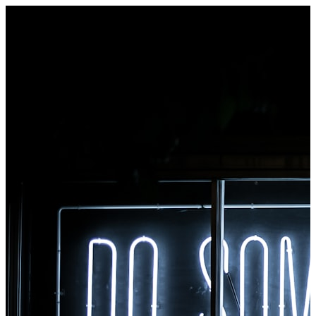
γραμμή εργαλείων του προγράμματος περιήγησής
σας. Κάντε δεξί κλικ σε οποιοδήποτε αρχείο για
μετατροπή, αποκτήστε πρόσβαση σε όλα τα εργαλεία
αμέσως από το Chrome.