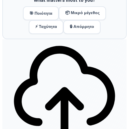
What matters most to you?
📦 Μικρό μέγεθος
🎯 Ποιότητα
⚡ Ταχύτητα
🔒 Απόρρητο