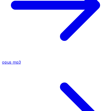
opus
mp3