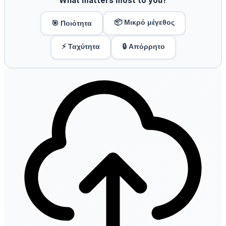
What matters most to you?
📦 Μικρό μέγεθος
🎯 Ποιότητα
⚡ Ταχύτητα
🔒 Απόρρητο