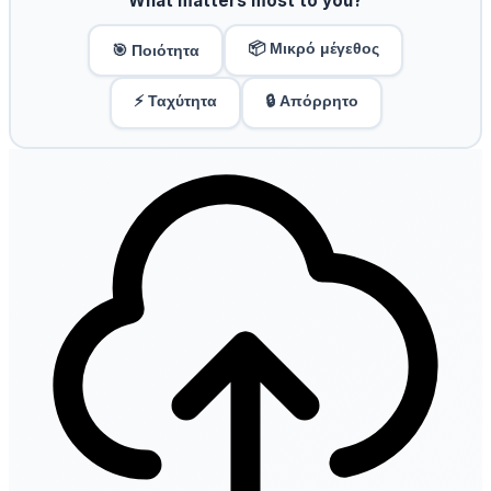
What matters most to you?
📦 Μικρό μέγεθος
🎯 Ποιότητα
⚡ Ταχύτητα
🔒 Απόρρητο