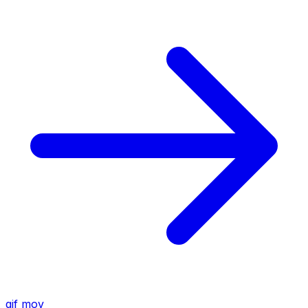
gif
mov