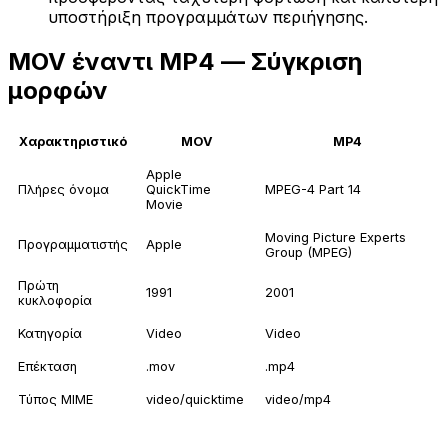
υποστήριξη προγραμμάτων περιήγησης.
MOV έναντι MP4 — Σύγκριση
μορφών
Χαρακτηριστικό
MOV
MP4
Apple
Πλήρες όνομα
QuickTime
MPEG-4 Part 14
Movie
Moving Picture Experts
Προγραμματιστής
Apple
Group (MPEG)
Πρώτη
1991
2001
κυκλοφορία
Κατηγορία
Video
Video
Επέκταση
.mov
.mp4
Τύπος MIME
video/quicktime
video/mp4