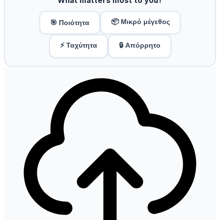
What matters most to you?
📦 Μικρό μέγεθος
🎯 Ποιότητα
⚡ Ταχύτητα
🔒 Απόρρητο