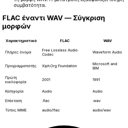
συμβατότητα.
FLAC έναντι WAV — Σύγκριση
μορφών
Χαρακτηριστικό
FLAC
WAV
Free Lossless Audio
Πλήρες όνομα
Waveform Audio
Codec
Microsoft and
Προγραμματιστής
Xiph.Org Foundation
IBM
Πρώτη
2001
1991
κυκλοφορία
Κατηγορία
Audio
Audio
Επέκταση
.flac
.wav
Τύπος MIME
audio/flac
audio/wav