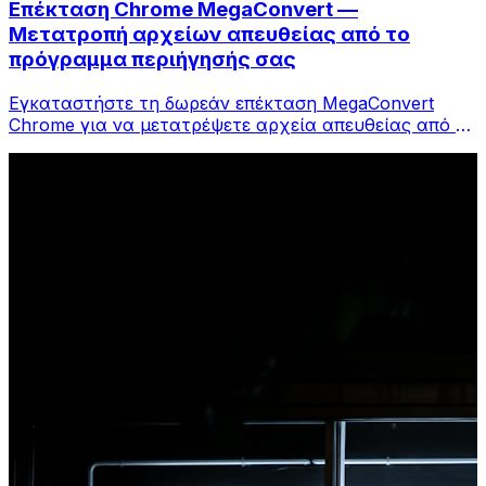
Επέκταση Chrome MegaConvert —
Μετατροπή αρχείων απευθείας από το
πρόγραμμα περιήγησής σας
Εγκαταστήστε τη δωρεάν επέκταση MegaConvert
Chrome για να μετατρέψετε αρχεία απευθείας από τη
γραμμή εργαλείων του προγράμματος περιήγησής
σας. Κάντε δεξί κλικ σε οποιοδήποτε αρχείο για
μετατροπή, αποκτήστε πρόσβαση σε όλα τα εργαλεία
αμέσως από το Chrome.