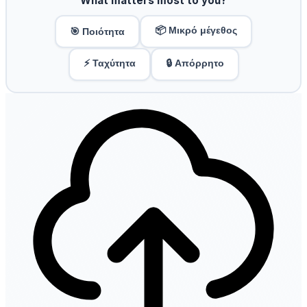
What matters most to you?
📦 Μικρό μέγεθος
🎯 Ποιότητα
⚡ Ταχύτητα
🔒 Απόρρητο