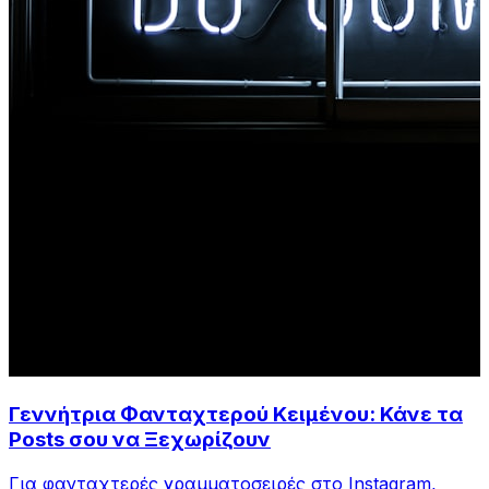
Γεννήτρια Φανταχτερού Κειμένου: Κάνε τα
Posts σου να Ξεχωρίζουν
Για φανταχτερές γραμματοσειρές στο Instagram,