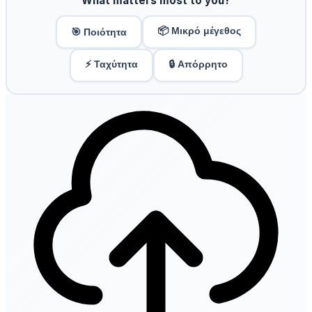
What matters most to you?
📦 Μικρό μέγεθος
🎯 Ποιότητα
⚡ Ταχύτητα
🔒 Απόρρητο