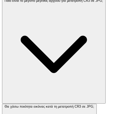
Ποιο είναι το μέγιστο μέγεθος αρχείου για μετατροπή CR3 σε JPG;
Θα χάσω ποιότητα εικόνας κατά τη μετατροπή CR3 σε JPG;