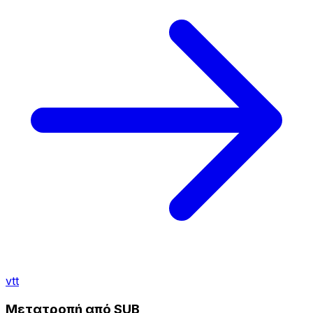
vtt
Μετατροπή από SUB