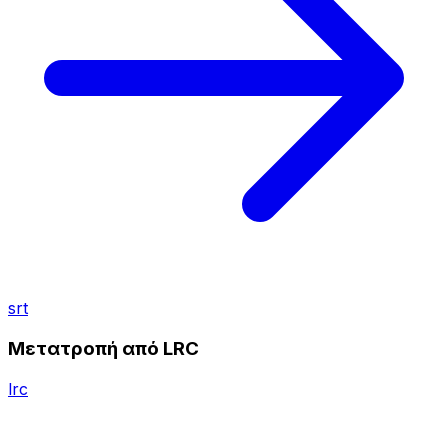
srt
Μετατροπή από LRC
lrc