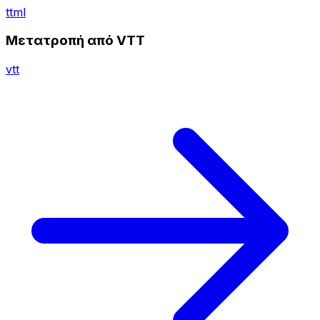
ttml
Μετατροπή από VTT
vtt