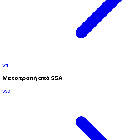
vtt
Μετατροπή από SSA
ssa