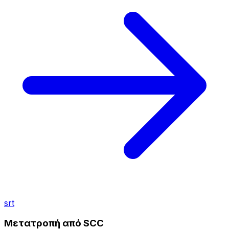
srt
Μετατροπή από SCC