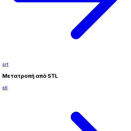
srt
Μετατροπή από STL
stl