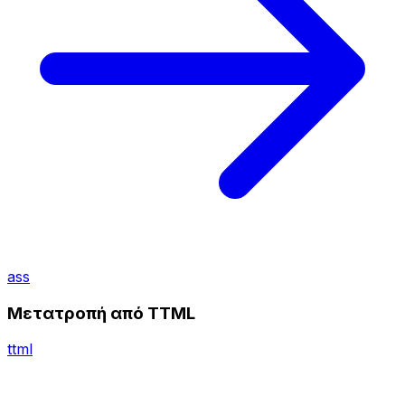
ass
Μετατροπή από TTML
ttml