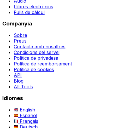
Àudio
Llibres electrònics
Fulls de càlcul
Companyia
Sobre
Preus
Contacta amb nosaltres
Condicions del servei
Política de privadesa
Política de reemborsament
Política de cookies
API
Blog
All Tools
Idiomes
English
Español
Français
Deutsch