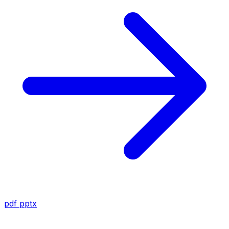
pdf
pptx