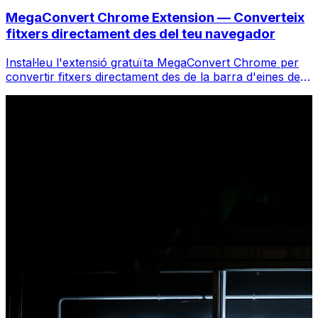
MegaConvert Chrome Extension — Converteix
fitxers directament des del teu navegador
Instal·leu l'extensió gratuïta MegaConvert Chrome per
convertir fitxers directament des de la barra d'eines del
vostre navegador. Feu clic amb el botó dret a qualsevol
fitxer per convertir, accediu a totes les eines a l'instant
des de Chrome.