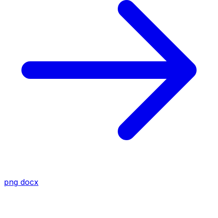
png
docx