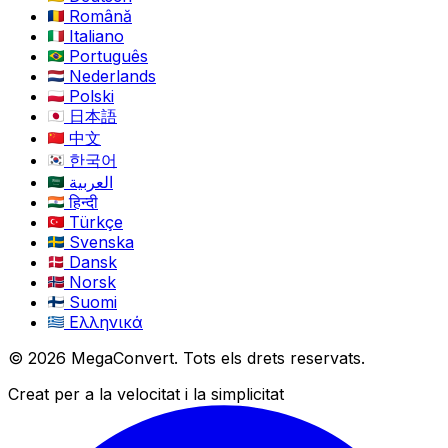
Română
Italiano
Português
Nederlands
Polski
日本語
中文
한국어
العربية
हिन्दी
Türkçe
Svenska
Dansk
Norsk
Suomi
Ελληνικά
© 2026 MegaConvert. Tots els drets reservats.
Creat per a la velocitat i la simplicitat