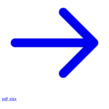
pdf
xlsx