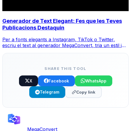
Generador de Text Elegant: Fes que les Teves
Publicacions Destaquin
Per a fonts elegants a Instagram, TikTok o Twitter,
escriu el text al generador MegaConvert, tria un estil i
copia-enganxa.
SHARE THIS TOOL
X
Facebook
WhatsApp
Telegram
Copy link
MegaConvert