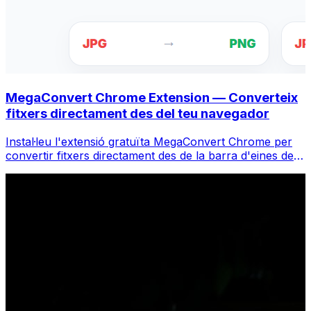
MegaConvert Chrome Extension — Converteix
fitxers directament des del teu navegador
Instal·leu l'extensió gratuïta MegaConvert Chrome per
convertir fitxers directament des de la barra d'eines del
vostre navegador. Feu clic amb el botó dret a qualsevol
fitxer per convertir, accediu a totes les eines a l'instant
des de Chrome.