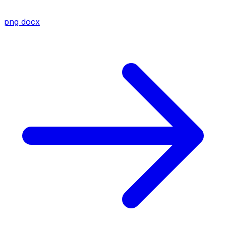
png
docx