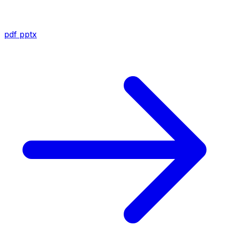
pdf
pptx