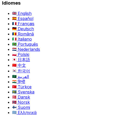
Idiomes
English
Español
Français
Deutsch
Română
Italiano
Português
Nederlands
Polski
日本語
中文
한국어
العربية
हिन्दी
Türkçe
Svenska
Dansk
Norsk
Suomi
Ελληνικά