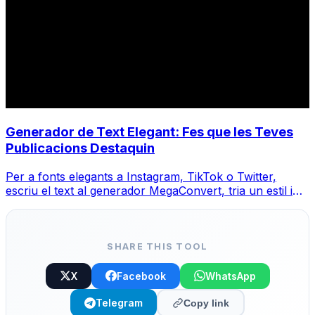
Generador de Text Elegant: Fes que les Teves
Publicacions Destaquin
Per a fonts elegants a Instagram, TikTok o Twitter,
escriu el text al generador MegaConvert, tria un estil i
copia-enganxa.
SHARE THIS TOOL
X
Facebook
WhatsApp
Telegram
Copy link