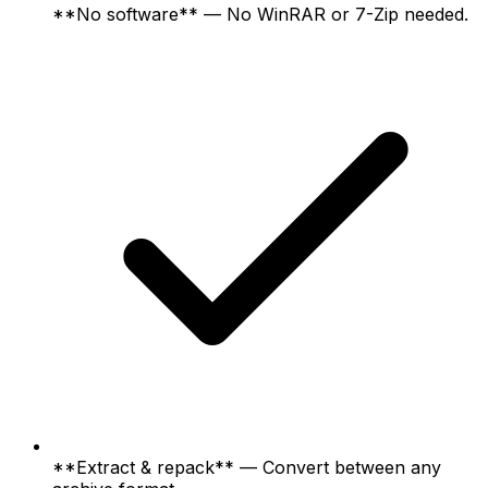
**No software** — No WinRAR or 7-Zip needed.
**Extract & repack** — Convert between any