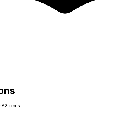
ions
FB2 i més