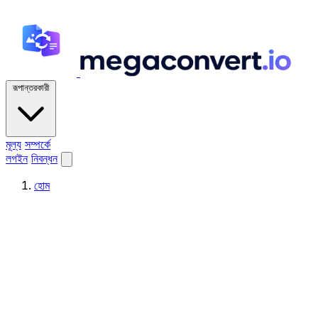
রূপান্তরকারী
মূল্য
সম্পর্কে
লগইন
নিবন্ধন
হোম