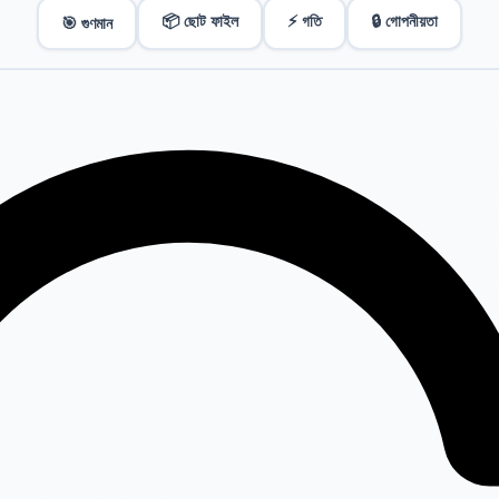
📦 ছোট ফাইল
⚡ গতি
🔒 গোপনীয়তা
🎯 গুণমান