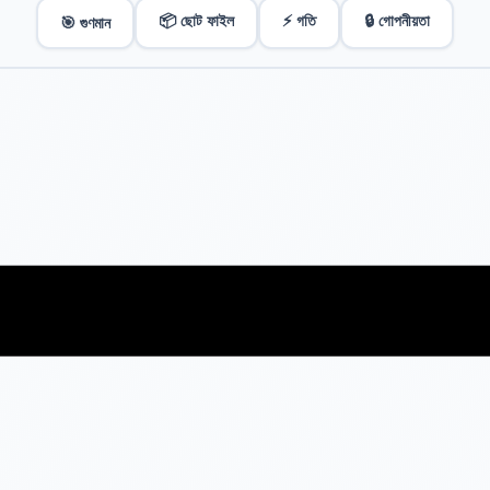
📦 ছোট ফাইল
⚡ গতি
🔒 গোপনীয়তা
🎯 গুণমান