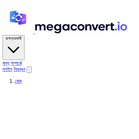
রূপান্তরকারী
মূল্য
সম্পর্কে
লগইন
নিবন্ধন
হোম