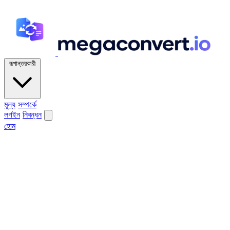
রূপান্তরকারী
মূল্য
সম্পর্কে
লগইন
নিবন্ধন
হোম