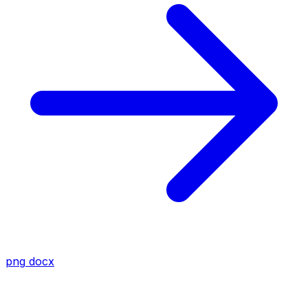
png
docx