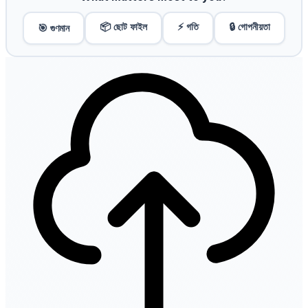
📦 ছোট ফাইল
⚡ গতি
🔒 গোপনীয়তা
🎯 গুণমান