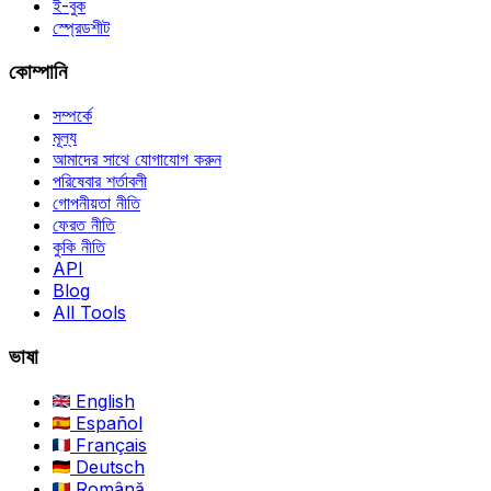
ই-বুক
স্প্রেডশীট
কোম্পানি
সম্পর্কে
মূল্য
আমাদের সাথে যোগাযোগ করুন
পরিষেবার শর্তাবলী
গোপনীয়তা নীতি
ফেরত নীতি
কুকি নীতি
API
Blog
All Tools
ভাষা
English
Español
Français
Deutsch
Română