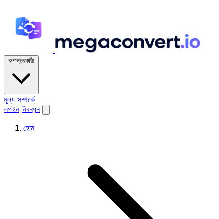
রূপান্তরকারী
মূল্য
সম্পর্কে
লগইন
নিবন্ধন
হোম