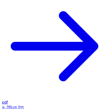
pdf
← পিডিএফ টুলস