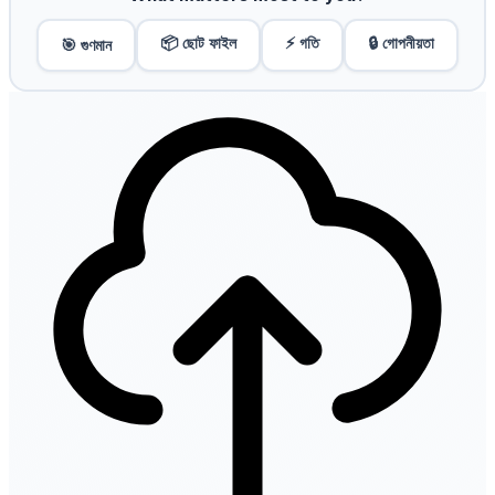
📦 ছোট ফাইল
⚡ গতি
🔒 গোপনীয়তা
🎯 গুণমান