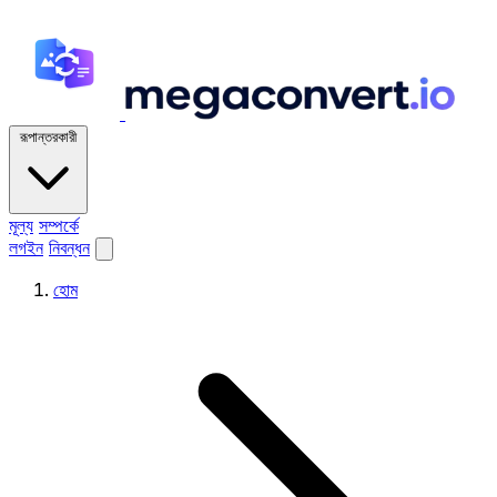
রূপান্তরকারী
মূল্য
সম্পর্কে
লগইন
নিবন্ধন
হোম