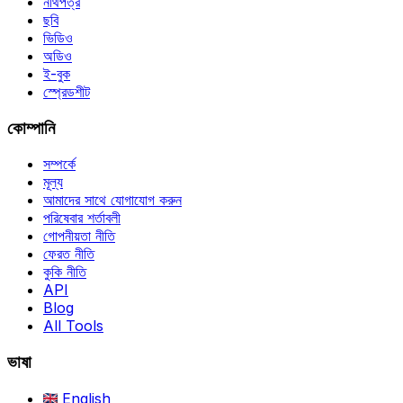
নথিপত্র
ছবি
ভিডিও
অডিও
ই-বুক
স্প্রেডশীট
কোম্পানি
সম্পর্কে
মূল্য
আমাদের সাথে যোগাযোগ করুন
পরিষেবার শর্তাবলী
গোপনীয়তা নীতি
ফেরত নীতি
কুকি নীতি
API
Blog
All Tools
ভাষা
English