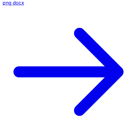
png
docx