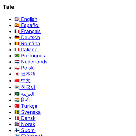
Tale
English
Español
Français
Deutsch
Română
Italiano
Português
Nederlands
Polski
日本語
中文
한국어
العربية
हिन्दी
Türkçe
Svenska
Dansk
Norsk
Suomi