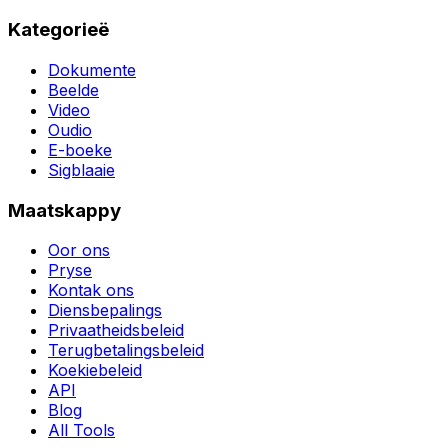
Kategorieë
Dokumente
Beelde
Video
Oudio
E-boeke
Sigblaaie
Maatskappy
Oor ons
Pryse
Kontak ons
Diensbepalings
Privaatheidsbeleid
Terugbetalingsbeleid
Koekiebeleid
API
Blog
All Tools