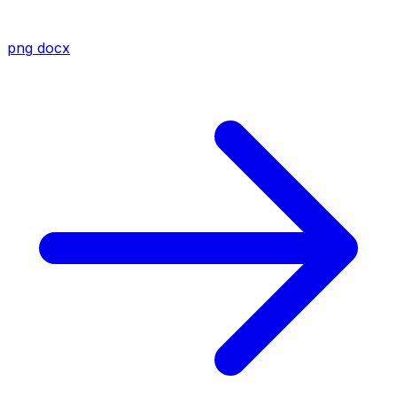
png
docx