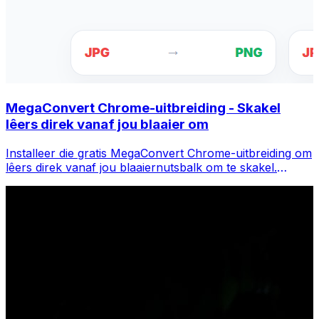
MegaConvert Chrome-uitbreiding - Skakel
lêers direk vanaf jou blaaier om
Installeer die gratis MegaConvert Chrome-uitbreiding om
lêers direk vanaf jou blaaiernutsbalk om te skakel.
Regskliek op enige lêer om te omskep, kry onmiddellik
toegang tot alle nutsgoed vanaf Chrome.