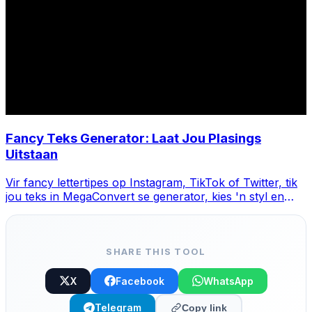
Fancy Teks Generator: Laat Jou Plasings
Uitstaan
Vir fancy lettertipes op Instagram, TikTok of Twitter, tik
jou teks in MegaConvert se generator, kies 'n styl en
kopieer-plak.
SHARE THIS TOOL
X
Facebook
WhatsApp
Telegram
Copy link