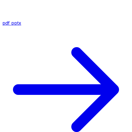
pdf
pptx