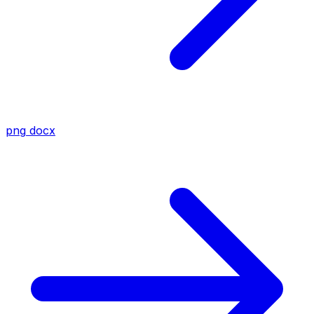
png
docx