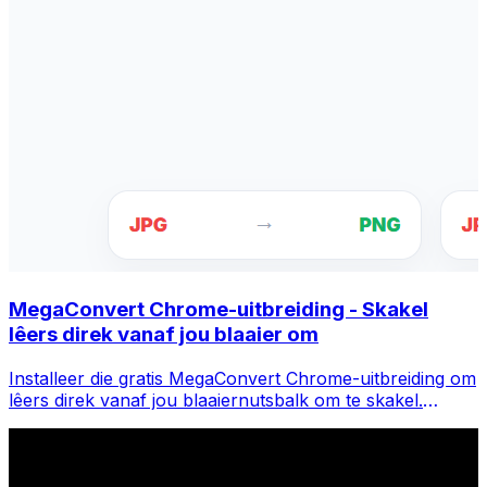
MegaConvert Chrome-uitbreiding - Skakel
lêers direk vanaf jou blaaier om
Installeer die gratis MegaConvert Chrome-uitbreiding om
lêers direk vanaf jou blaaiernutsbalk om te skakel.
Regskliek op enige lêer om te omskep, kry onmiddellik
toegang tot alle nutsgoed vanaf Chrome.