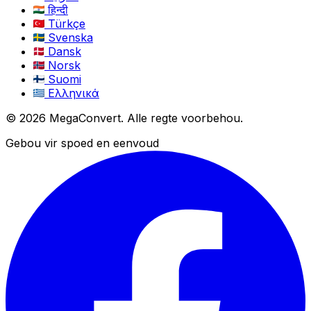
हिन्दी
Türkçe
Svenska
Dansk
Norsk
Suomi
Ελληνικά
© 2026 MegaConvert. Alle regte voorbehou.
Gebou vir spoed en eenvoud