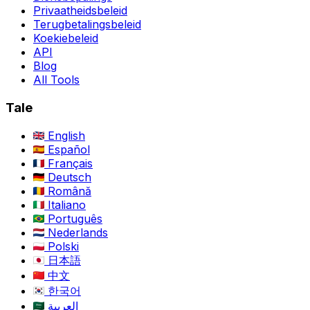
Privaatheidsbeleid
Terugbetalingsbeleid
Koekiebeleid
API
Blog
All Tools
Tale
English
Español
Français
Deutsch
Română
Italiano
Português
Nederlands
Polski
日本語
中文
한국어
العربية