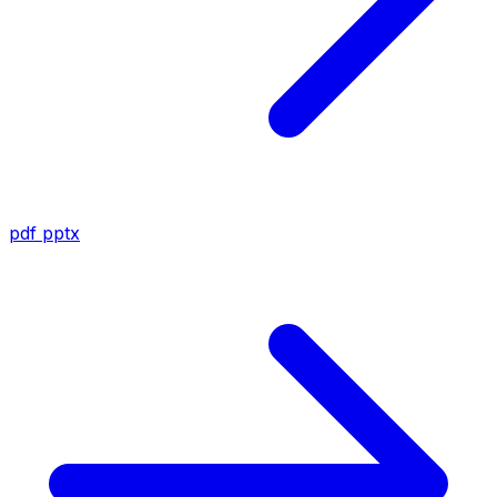
pdf
pptx