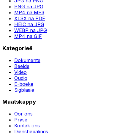
JPG na PNG
PNG na JPG
MP4 na MP3
XLSX na PDF
HEIC na JPG
WEBP na JPG
MP4 na GIF
Kategorieë
Dokumente
Beelde
Video
Oudio
E-boeke
Sigblaaie
Maatskappy
Oor ons
Pryse
Kontak ons
Diensbepalings