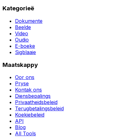
Kategorieë
Dokumente
Beelde
Video
Oudio
E-boeke
Sigblaaie
Maatskappy
Oor ons
Pryse
Kontak ons
Diensbepalings
Privaatheidsbeleid
Terugbetalingsbeleid
Koekiebeleid
API
Blog
All Tools