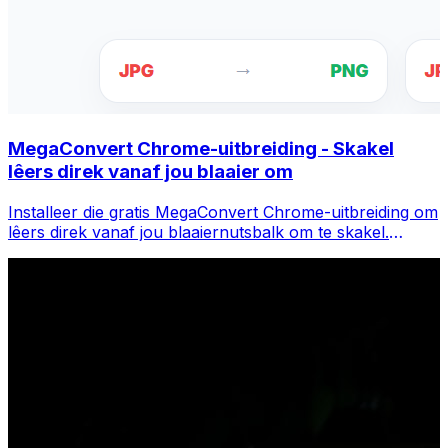
MegaConvert Chrome-uitbreiding - Skakel
lêers direk vanaf jou blaaier om
Installeer die gratis MegaConvert Chrome-uitbreiding om
lêers direk vanaf jou blaaiernutsbalk om te skakel.
Regskliek op enige lêer om te omskep, kry onmiddellik
toegang tot alle nutsgoed vanaf Chrome.