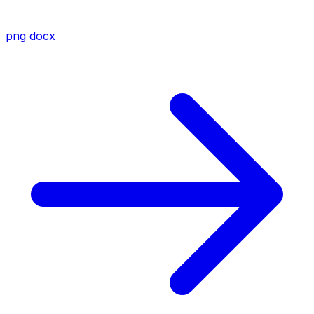
png
docx