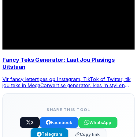
Fancy Teks Generator: Laat Jou Plasings
Uitstaan
Vir fancy lettertipes op Instagram, TikTok of Twitter, tik
jou teks in MegaConvert se generator, kies 'n styl en
kopieer-plak.
SHARE THIS TOOL
X
Facebook
WhatsApp
Telegram
Copy link