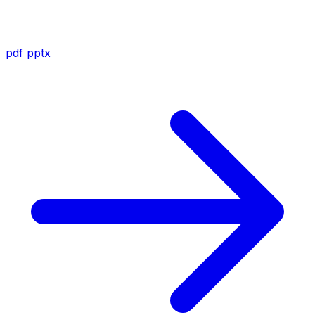
pdf
pptx