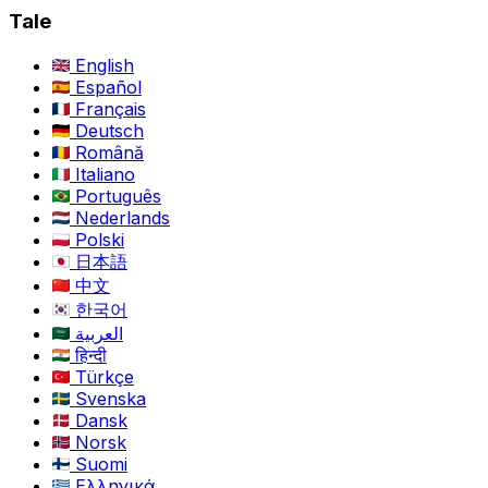
Tale
English
Español
Français
Deutsch
Română
Italiano
Português
Nederlands
Polski
日本語
中文
한국어
العربية
हिन्दी
Türkçe
Svenska
Dansk
Norsk
Suomi
Ελληνικά